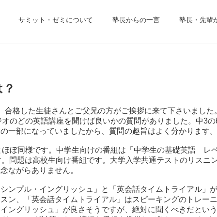
サミット・ゼミについて
塾長からの一言
塾長・先輩
は？
た後、合格した生徒さんとご父兄の方がご挨拶に来て下さいました
ジオのどの英語講座を聞けば良いかの質問がありました。中3の
礎の一部になっていましたから、質問の趣旨はよく分かります
とほぼ同様です。中学生向けの番組は「中学生の基礎英語 レ
す。問題は高校生向け番組です。大学入学共通テストのリスニ
残念ながらありません。
・シンプル・イングリッシュ」と「英会話タイムトライアル」
ッスン、「英会話タイムトライアル」はスピーキングのトレー
・イングリッシュ」が良さそうですが、絶対に聞くべきだとい