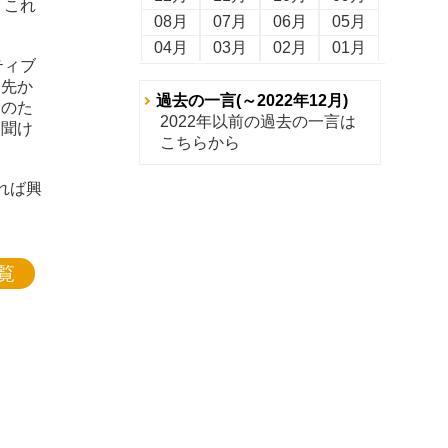
、これ
08月
07月
06月
05月
04月
03月
02月
01月
ティブ
引先か
過去の一言(～2022年12月)
トのた
2022年以前の過去の一言は
を聞け
こちらから
れば興
覧