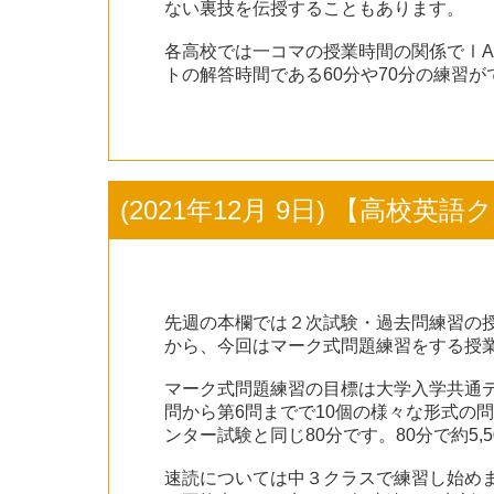
ない裏技を伝授することもあります。
各高校では一コマの授業時間の関係でⅠA
トの解答時間である60分や70分の練習
(2021年12月 9日) 【高校
先週の本欄では２次試験・過去問練習の
から、今回はマーク式問題練習をする授
マーク式問題練習の目標は大学入学共通
問から第6問までで10個の様々な形式の問
ンター試験と同じ80分です。80分で約5
速読については中３クラスで練習し始め