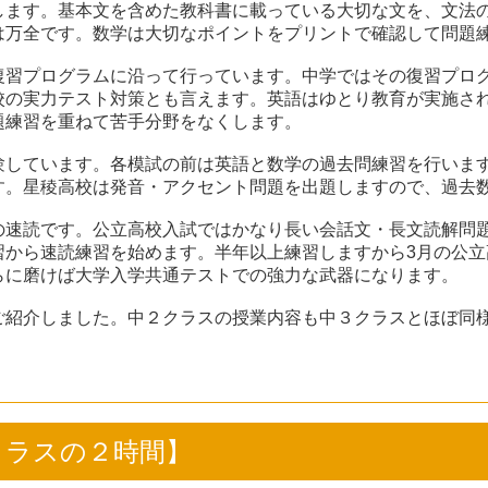
します。基本文を含めた教科書に載っている大切な文を、文法
は万全です。数学は大切なポイントをプリントで確認して問題
復習プログラムに沿って行っています。中学ではその復習プロ
校の実力テスト対策とも言えます。英語はゆとり教育が実施さ
題練習を重ねて苦手分野をなくします。
験しています。各模試の前は英語と数学の過去問練習を行いま
す。星稜高校は発音・アクセント問題を出題しますので、過去
の速読です。公立高校入試ではかなり長い会話文・長文読解問
習から速読練習を始めます。半年以上練習しますから3月の公立
らに磨けば大学入学共通テストでの強力な武器になります。
ご紹介しました。中２クラスの授業内容も中３クラスとほぼ同
数学クラスの２時間】