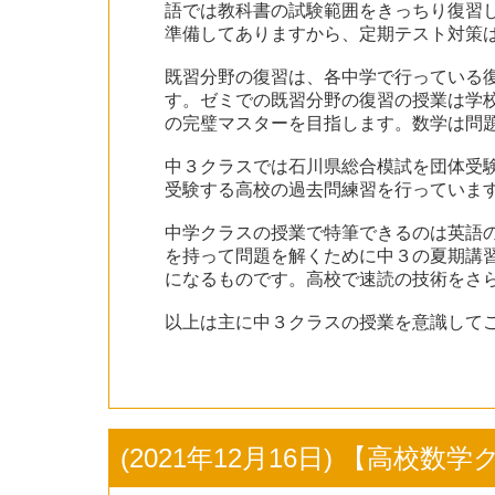
語では教科書の試験範囲をきっちり復習
準備してありますから、定期テスト対策
既習分野の復習は、各中学で行っている
す。ゼミでの既習分野の復習の授業は学
の完璧マスターを目指します。数学は問
中３クラスでは石川県総合模試を団体受
受験する高校の過去問練習を行っていま
中学クラスの授業で特筆できるのは英語
を持って問題を解くために中３の夏期講
になるものです。高校で速読の技術をさ
以上は主に中３クラスの授業を意識して
(2021年12月16日) 【高校