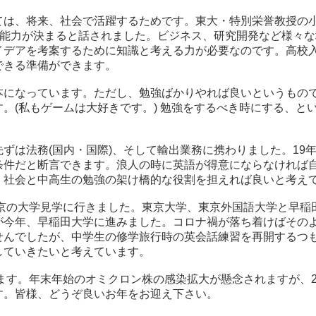
は、将来、社会で活躍するためです。東大・特別栄誉教授の小
な能力が決まると話されました。ビジネス、研究開発など様々
イデアを考案するために知識と考える力が必要なのです。高校
できる準備ができます。
本になっています。ただし、勉強ばかりやれば良いというもの
。(私もゲームは大好きです。) 勉強をするべき時にする、と
ずは法務(国内・国際)、そして輸出業務に携わりました。19
条件だと断言できます。浪人の時に英語が得意にならなければ
、社会と中高生の勉強の架け橋的な役割を担えれば良いと考え
東京の大学見学に行きました。東京大学、東京外国語大学と早
が今年、早稲田大学に進みました。コロナ禍が落ち着けばその
せんでしたが、中学生の修学旅行時の英会話練習を再開するつ
していきたいと考えています。
れます。年末年始のオミクロン株の感染拡大が懸念されますが、2
す。皆様、どうぞ良いお年をお迎え下さい。