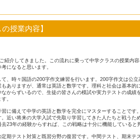
クラスの授業内容】
をご紹介してきました。この流れに乗って中学クラスの授業内容
参考になると思います。
て、時々国語の200字作文練習を行います。200字作文は公
業もありますが、通常は英語と数学です。理科と社会は基本的
少なからずいるので、生徒の皆さんの模試や実力テストの成績
ます。
学習に備えて中学の英語と数学を完全にマスターすることです
す。近い将来の大学入試で先取り学習してきた人たちと戦うた
去23年の経験からすれば、この戦略は十分に機能していると
の定期テスト対策と既習分野の復習です。中間テスト、期末テ