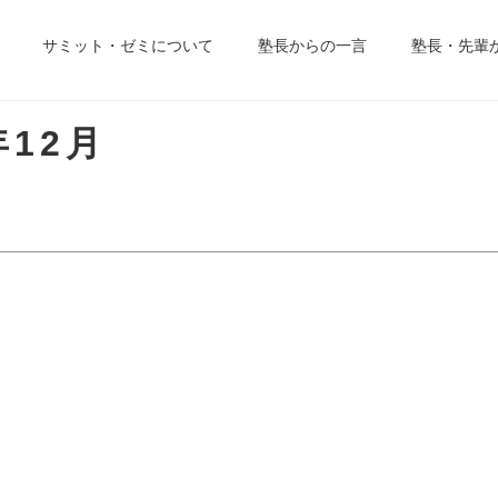
サミット・ゼミについて
塾長からの一言
塾長・先輩
年12月