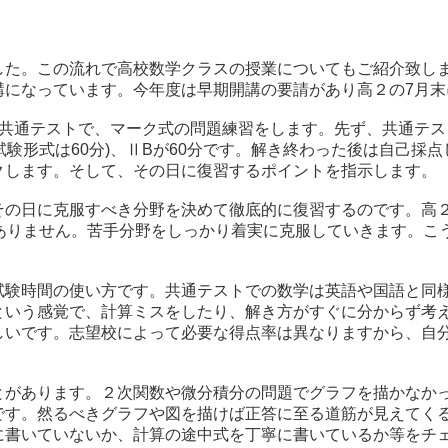
した。この流れで高校数学クラスの授業についてもご紹介致しま
講になっています。今年度は早期開講の要請があり高２の7月末
は共通テストで、マーク式の問題練習をします。先ず、共通テス
試験形式は60分)、ⅡBが60分です。解き終わった後は自己採
クします。そして、その日に復習するポイントを指示します。
その日に克服すべき分野を決めて徹底的に復習するのです。高
はありません。苦手分野をしっかり着実に克服していきます。こ
試験時間の使い方です。共通テストでの数学は英語や国語と同
という感覚で、計算ミスをしたり、解き方がすぐに分からず考
しいです。志望校によって必要な得点率は異なりますから、自
とがあります。２次関数や微分積分の問題でグラフを描かなか
です。然るべきグラフや図を描けば正答に至る道筋が見えてく
に書いていないか、計算の途中式を丁寧に書いているか等をチ