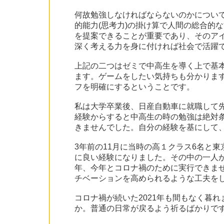
何故勉強しなければならないのかについて
的能力(思考力)の掛け算で人間の総合的
を提案できることが重要であり、そのア
深く考える力を身に付ければ社会で活躍
上記の二つはゼミで中高生を導く上で基
ます。ゲームをしたい気持ちも分かります
フを明確にするということです。
私は大学卒業後、日産自動車に就職して先
経験からすると中高生の時の勉強は絶対
きませんでした。自分の経験を基にして
3年前の11月に当時の高１クラス6名と
に良い経験になりました。その中の一人
年、今年とコロナ禍のために実行できま
チベーションを高められるような工夫を
コロナ禍が続いた2021年も間もなく暮
か。普通の日常が戻るよう祈るばかりで