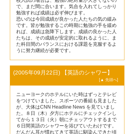
校入試の場合は、勉強の絶対量が大きくないの
で、まだ間に合います。気合を入れてしっかり
勉強すれば成績は必ず伸びます。
恐いのは今回成績が良かった人たちの気の緩み
です。皆が勉強するこの時期に勉強の手を緩め
れば、成績は急降下します。成績の良かった人
たちは、その成績が安定的に取れるように、ま
た科目間のバランスにおける課題を克服するよ
うに努力継続が必要です。
(2005年09月22日) 【英語のシャワー】
[▲ 先頭へ]
ニューヨークのホテルにいた時はずっとテレビ
をつけていました。スポーツの番組も見ました
が、大体はCNN Headline News を見ていまし
た。８日（木）夕方にホテルにチェックインし
てから１３日（火）朝にチェッアウトするまで
６日間英語のシャワーを浴びていたわけです。
だんだん耳が慣れてきて英語に馴染んできた頃