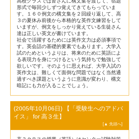
高校クラスでは皆さんに構文集を渡して、宿題
形式で毎回少しずつ覚えてきてもらっていま
す。１６０例文の構文集を２回繰り返して、高
３の夏休み前後から本格的な英作文練習をして
いますが、例文をしっかり覚えている生徒さん
達は正しい英文が書けています。
社会で活躍するためには英作文力は必須事項で
す。英会話の基礎的要素でもあります。大学入
試のためというよりは、将来のために英語によ
る表現力を身につけるという気持ちで勉強して
欲しいです。そのように思えれば、大学入試の
英作文は、難しくて面倒な問題ではなく当然通
過すべき課題というように意識が変わり、構文
暗記にも力が入ることでしょう。
(2005年10月06日) 【「受験生へのアドバ
イス」 for 高３生】
[▲ 先頭へ]