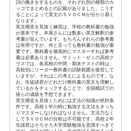
詞の働きをするものを、それぞれ別の種類のカ
ッコでまとめるとの記載がありました。こうす
ることによって英文のＳＶＯＣＭが分かり易く
なります。
英文構造を見抜く練習は、学校の教科書の勉強
が基本です。本屋さんには数多い英文解釈の参
考書が並んでいます。もちろんそれらの参考書
は有用ですが、何と言っても教科書の勉強が重
要です。教科書を徹底的にマスターすれば参考
書は必要ありません。サミット・ゼミの高校ク
ラスでは、各高校の中間・期末テストの時は、
高校別にリーダー教科書の試験範囲を復習して
いますが、それはこの考えによるものです。な
お、生徒諸君がどれだけ教科書の英文を理解し
ているかをチェックすることで、全国模試での
彼らの成績を予想できます。
英文構造を見抜くためには文法の知識が絶対条
件です。高校１年の時に勉強する文法をきっち
りマスターしなければなりません。文法力なく
してＳＶＯＣＭの分析は不可能です。高校２年
生諸君はそろそろ大学受験勉強を意識すべきで