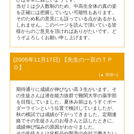
当ゼミは少人数制のため、中高生全体の真の姿
を正確には把握していない可能性もあります。
そのため私の意見にも誤っている点があるかも
しれません。このページを読んで頂いている皆
様からのご意見を頂ければありがたいです。ど
うぞよろしくお願い申し上げます。
(2005年11月17日) 【先生の一言のＴＰ
Ｏ】
[▲ 先頭へ]
期待通りに成績が伸びない高３生がいます。そ
の生徒さんは潜在能力抜群で難関大学の薬学部
を目指していました。夏休み前はもうすぐボー
ダーラインという位置で検討していましたが、
秋の模試では成績が下がってきました。定期連
絡でその生徒さんのお母さんと話したときに、
成績伸び悩みの原因がわかりました。
その生徒さんは化粧品や製薬の会社で働きたい