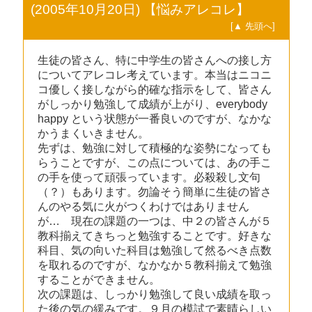
(2005年10月20日) 【悩みアレコレ】
[▲ 先頭へ]
生徒の皆さん、特に中学生の皆さんへの接し方
についてアレコレ考えています。本当はニコニ
コ優しく接しながら的確な指示をして、皆さん
がしっかり勉強して成績が上がり、everybody
happy という状態が一番良いのですが、なかな
かうまくいきません。
先ずは、勉強に対して積極的な姿勢になっても
らうことですが、この点については、あの手こ
の手を使って頑張っています。必殺殺し文句
（？）もあります。勿論そう簡単に生徒の皆さ
んのやる気に火がつくわけではありません
が… 現在の課題の一つは、中２の皆さんが５
教科揃えてきちっと勉強することです。好きな
科目、気の向いた科目は勉強して然るべき点数
を取れるのですが、なかなか５教科揃えて勉強
することができません。
次の課題は、しっかり勉強して良い成績を取っ
た後の気の緩みです。９月の模試で素晴らしい