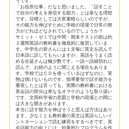
うです。
「お役所仕事」だなと思いました。「話すこと
で自分の考えを発信する能力」とは単なる理想
です。目標としては大変素晴らしいのですが、
その能力を伸ばすために学校の現場で日常の努
力がどれほどなされているのでしょうか？
サミット・ゼミでは中間・期末テストの前は約
２週間英語の教科書を徹底的に復習していま
す。中学生の皆さんには１文毎に英文を読んで
日本語に訳してもらいますが、英語をうまく読
める生徒さんは極少数です。一語一語細切れに
読んで、お経のように聞こえる場合もありま
す。学校ではＣＤを使っているはずなのに、実
態は情けないものです。指導要領で話す能力を
重視したとは言っても、実際の教科書における
英会話の部分は単なるオマケのような取り扱い
です。文部科学省の意図と学校の現場との間に
は大きな開きがあります。
本当に話す能力を伸ばそうと思えば方法はあり
ます。少なくとも教科書の英文は英語らしいイ
ントネーションで読む練習をするべきです。英
会話能力の向上には、効果的なプログラムを作