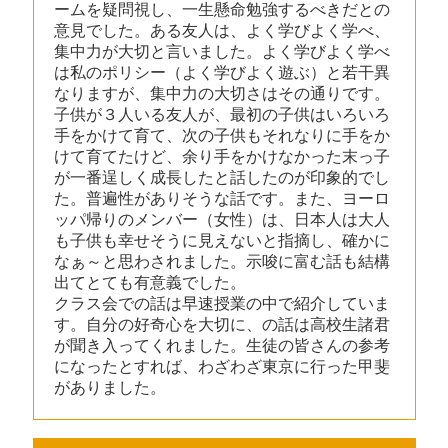
ームを疑問視し、一生懸命勉強するべきだとの
意見でした。ある友人は、よく学びよく学べ、
集中力が大切と言いました。よく学びよく学べ
は私のポリシー（よく学びよく遊ぶ）と若干異
なりますが、集中力の大切さはその通りです。
子供が３人いる友人が、最初の子供はいろいろ
手をかけて育て、次の子供もそれなりに手をか
けて育てたけど、余り手をかけなかった末っ子
が一番逞しく成長したと話したのが印象的でし
た。普遍性がありそうな話です。また、ヨーロ
ッパ帰りのメンバー（女性）は、日本人は大人
も子供も幸せそうに見えないと指摘し、確かに
なぁ～と思わされました。示唆に富む話も結構
出てとても有意義でした。
クラス会での話は早速授業の中で紹介していま
す。自分の好奇心を大切に、の話は高校生諸君
が聞き入ってくれました。生徒の皆さんの参考
になったとすれば、わざわざ東京に行った甲斐
がありました。