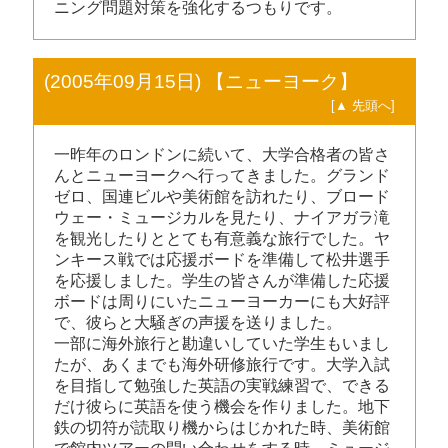
ニング問題対策を強化するつもりです。
(2005年09月15日) 【ニューヨーク】
[▲ 先頭へ]
一昨年のロンドンに続いて、大学合格者の皆さ
んとニューヨークへ行ってきました。グランド
ゼロ、国連ビルや美術館を訪れたり、ブロード
ウェー・ミュージカルを見たり、ナイアガラ滝
を観光したりととても有意義な旅行でした。ヤ
ンキース戦では応援ボードを準備して松井選手
を応援しました。学生の皆さんが準備した応援
ボードは周りにいたニューヨーカーにも大好評
で、彼らと大騒ぎの声援を送りました。
一部に海外旅行と勘違いしていた学生もいまし
たが、あくまでも海外研修旅行です。大学入試
を目指して勉強した英語の実戦練習で、できる
だけ彼らに英語を使う機会を作りました。地下
鉄の切符が読取り機からはじかれた時、美術館