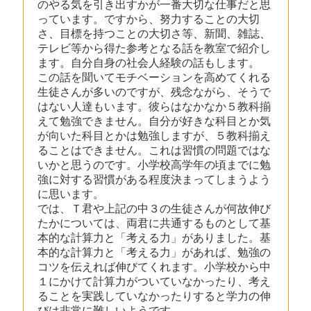
のやる気を引き出すかが一番大切な仕事だと思
っています。ですから、努力することの大切
さ、目標を持つことの大切さ等、新聞、雑誌、
テレビ等から得た参考となる話を教室で紹介し
ます。自分自身の社会人経験の話もします。
この話を聞いてモチベーションを高めてくれる
生徒さんが多いのですが、残念ながら、そうで
はない人達もいます。彼らはなかなか５教科揃
えて勉強できません。自分が好きな科目とか気
が向いた科目とかは勉強しますが、５教科揃え
ることはできません。これは習慣の問題ではな
いかと思うのです。小学校高学年の頃までに勉
強に対する習慣がある程度決まってしまうよう
に思います。
では、Ｔ君や上記の中３の生徒さんが何故伸び
たかについては、両君に共通するものとして基
本的な計算力と「考える力」がありました。基
本的な計算力と「考える力」があれば、勉強の
コツを伝えれば伸びてくれます。小学校から中
１にかけて計算力がついていなかったり、考え
ることを実践していなかったりすると学力の伸
びは非常に難しいようです。