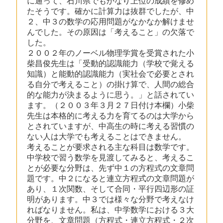
に通って、石川県でもかなり上位の成績を修め
たそうです。確かに計算力は抜群でしたが、中
２、中３の数学の応用問題がなかなか解けませ
んでした。その原因は「考えること」の欠落で
した。
２００２年のノーベル物理学賞を受賞された小
柴昌俊先生は「受動的認識能力（学校で覚える
知識）と能動的認識能力（実社会で必要とされ
る自分で考えること）の掛け算で、人間の総合
的な能力が決まるように思う。」と話されてい
ます。（２００３年３月２７日付け本欄）小柴
先生は本格的に考える力を育てるのは大学から
とされていますが、中高生の時に考える習慣の
ない人は大学でも考えることはできません。
考えることが要求される主な科目は数学です。
中学校で習う数学を見渡してみると、考えるこ
とが必要な分野は、先ず中１の方程式の文章問
題です。中２になると連立方程式の文章問題が
あり、１次関数、そして合同・平行四辺形の証
明があります。中３では様々な分野で考えなけ
ればなりません。私は、中学数学における３大
分野を、文章問題（方程式・連立方程式・２次