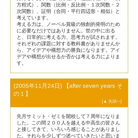
方程式）、関数（比例・反比例・１次関数・２
次関数）、証明（合同・平行四辺形・相似）と
考えています。
考える力は、ノーベル賞級の独創的発明のため
に必要なだけではありません。世の中に出る
と、日常的に考える力、思考力が試されます。
それぞれの課題に対する教科書がありませんか
ら、アイデアや構想力の勝負になります。アイ
デアや構想が出せるか否かは考える力によりま
す。
(2005年11月24日) 【after seven years そ
の１】
[▲ 先頭へ]
先月サミット・ゼミを開校して７周年になりま
した。この間２００人を越える中高生の皆さん
と接してきて、いろいろ感じることがありまし
た。それらを少しずつ述べていきたいと思いま