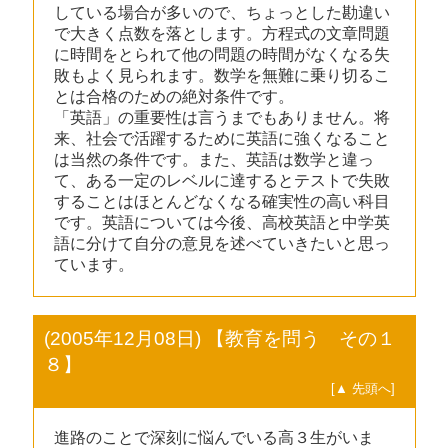
している場合が多いので、ちょっとした勘違い
で大きく点数を落とします。方程式の文章問題
に時間をとられて他の問題の時間がなくなる失
敗もよく見られます。数学を無難に乗り切るこ
とは合格のための絶対条件です。
「英語」の重要性は言うまでもありません。将
来、社会で活躍するために英語に強くなること
は当然の条件です。また、英語は数学と違っ
て、ある一定のレベルに達するとテストで失敗
することはほとんどなくなる確実性の高い科目
です。英語については今後、高校英語と中学英
語に分けて自分の意見を述べていきたいと思っ
ています。
(2005年12月08日) 【教育を問う その１
８】
[▲ 先頭へ]
進路のことで深刻に悩んでいる高３生がいま