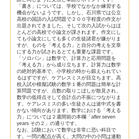
「書き」については、学校でなかなか練習する
機会がないようです。しかし、石川県では公立
高校の国語の入試問題で２００字程度の作文が
出題されてきました。そして次の入試からはほ
とんどの高校で小論文が課されます。作文にし
ても小論文にしても多くの生徒諸君が嫌がりま
すが、ものを「考える力」と自分の考えを文章
にする力が試されるとても重要な課題です。
「ソロバン」は数学で、計算力と応用問題を
「考える力」から成り立ちます。計算力は数学
の絶対的基本で、小学校の時から鍛えられてい
るはずですが、ケアレスミスが目立ちます。高
校入試や模擬試験の数学１番の問題は簡単な計
算問題ですが、点数の取りこぼしが散見され、
数学の低得点そして合計点の不振につながりま
す。ケアレスミスの多い生徒さんは途中式を書
かない傾向があります。数学における「考える
力」については２週間前の本欄「after seven
years その２」の通りです。
なお、試験において数学は非常に恐い科目で
す。一問の配点が高く、大問の中の小問は連動