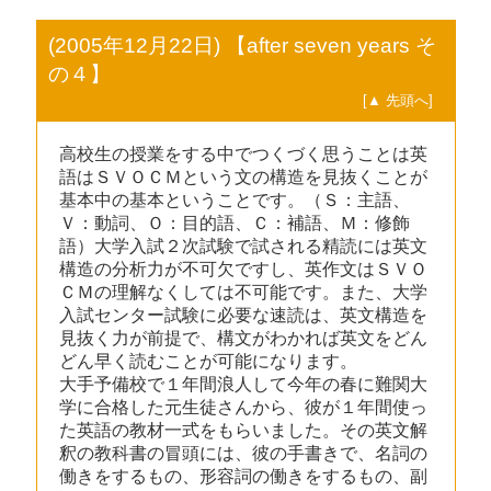
(2005年12月22日) 【after seven years そ
の４】
[▲ 先頭へ]
高校生の授業をする中でつくづく思うことは英
語はＳＶＯＣＭという文の構造を見抜くことが
基本中の基本ということです。（Ｓ：主語、
Ｖ：動詞、Ｏ：目的語、Ｃ：補語、Ｍ：修飾
語）大学入試２次試験で試される精読には英文
構造の分析力が不可欠ですし、英作文はＳＶＯ
ＣＭの理解なくしては不可能です。また、大学
入試センター試験に必要な速読は、英文構造を
見抜く力が前提で、構文がわかれば英文をどん
どん早く読むことが可能になります。
大手予備校で１年間浪人して今年の春に難関大
学に合格した元生徒さんから、彼が１年間使っ
た英語の教材一式をもらいました。その英文解
釈の教科書の冒頭には、彼の手書きで、名詞の
働きをするもの、形容詞の働きをするもの、副