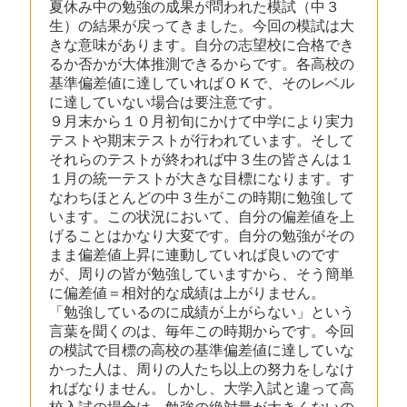
夏休み中の勉強の成果が問われた模試（中３
生）の結果が戻ってきました。今回の模試は大
きな意味があります。自分の志望校に合格でき
るか否かが大体推測できるからです。各高校の
基準偏差値に達していればＯＫで、そのレベル
に達していない場合は要注意です。
９月末から１０月初旬にかけて中学により実力
テストや期末テストが行われています。そして
それらのテストが終われば中３生の皆さんは１
１月の統一テストが大きな目標になります。す
なわちほとんどの中３生がこの時期に勉強して
います。この状況において、自分の偏差値を上
げることはかなり大変です。自分の勉強がその
まま偏差値上昇に連動していれば良いのです
が、周りの皆が勉強していますから、そう簡単
に偏差値＝相対的な成績は上がりません。
「勉強しているのに成績が上がらない」という
言葉を聞くのは、毎年この時期からです。今回
の模試で目標の高校の基準偏差値に達していな
かった人は、周りの人たち以上の努力をしなけ
ればなりません。しかし、大学入試と違って高