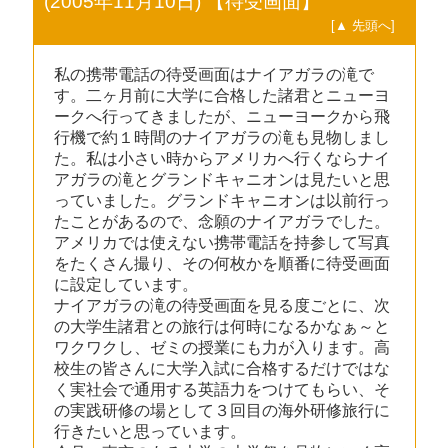
(2005年11月10日) 【待受画面】
[▲ 先頭へ]
私の携帯電話の待受画面はナイアガラの滝で
す。二ヶ月前に大学に合格した諸君とニューヨ
ークへ行ってきましたが、ニューヨークから飛
行機で約１時間のナイアガラの滝も見物しまし
た。私は小さい時からアメリカへ行くならナイ
アガラの滝とグランドキャニオンは見たいと思
っていました。グランドキャニオンは以前行っ
たことがあるので、念願のナイアガラでした。
アメリカでは使えない携帯電話を持参して写真
をたくさん撮り、その何枚かを順番に待受画面
に設定しています。
ナイアガラの滝の待受画面を見る度ごとに、次
の大学生諸君との旅行は何時になるかなぁ～と
ワクワクし、ゼミの授業にも力が入ります。高
校生の皆さんに大学入試に合格するだけではな
く実社会で通用する英語力をつけてもらい、そ
の実践研修の場として３回目の海外研修旅行に
行きたいと思っています。