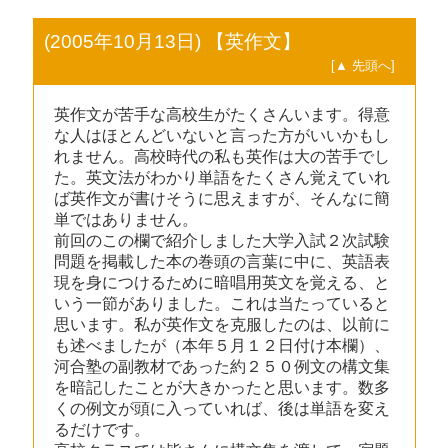
(2005年10月13日) 【英作文】
[▲ 先頭へ]
英作文が苦手な高校生がたくさんいます。得意
な人はほとんどいないと言った方がいいかもし
れません。高校時代の私も英作は大の苦手でし
た。英文法がわかり単語をたくさん覚えていれ
ば英作文が書けそうに思えますが、そんなに簡
単ではありません。
前回のこの欄で紹介しました大学入試２次試験
問題を掲載した本の巻頭の言葉に中に、英語表
現を身につけるために暗唱用英文を覚える、と
いう一節がありました。これは当たっていると
思います。私が英作文を克服したのは、以前に
も述べましたが（本年５月１２日付け本欄）、
河合塾の副教材であった約２５０例文の構文集
を暗記したことが大きかったと思います。数多
くの例文が頭に入っていれば、後は単語を変え
るだけです。