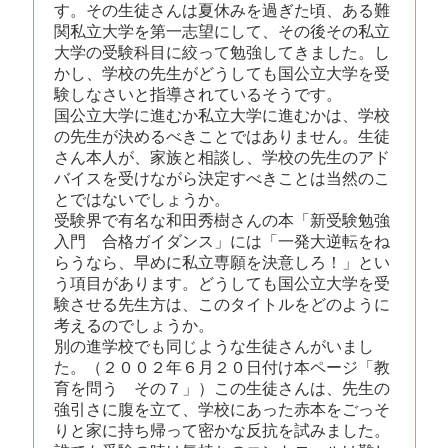
す。その生徒さんは夏休みを過ぎた頃、ある難
関私立大学を第一志望にして、その後その私立
大学の受験科目に絞って勉強してきました。し
かし、学校の先生がどうしても国公立大学を受
験しなさいと指導されているそうです。
国公立大学に進むか私立大学に進むかは、学校
の先生が決めるべきことではありません。生徒
さん本人が、家族と相談し、学校の先生のアド
バイスを受けながら決定すべきことは当然のこ
とではないでしょうか。
受験界で有名な和田秀樹さんの本「新受験勉強
入門 合格ガイダンス」には「一発大逆転をね
らうなら、早めに私立専願を決意しろ！」とい
う項目があります。どうしても国公立大学を受
験させる先生方は、このタイトルをどのように
考えるのでしょうか。
別の進学校でも同じような生徒さんがいまし
た。（２００２年６月２０日付け本ページ「教
育を問う その７」）この生徒さんは、先生の
強引さに腹を立て、学校にあった赤本をごっそ
りと家に持ち帰って密かな反抗を試みました。