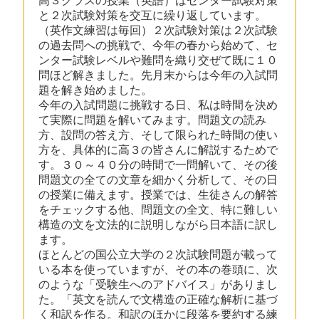
高３クラスの授業（英語）はセンター試験対策
と２次試験対策を交互に繰り返しています。
（英作文練習は毎回）２次試験対策は２次試験
の過去問への挑戦で、今年の春から始めて、セ
ンター試験レベルや難問を織り交ぜて既に１０
問ほど解きました。先月末からは今年の入試問
題を解き始めました。
今年の入試問題に挑戦する日、私は時間を決め
て実際に問題を解いてみます。問題文の読み
方、設問の答え方、そして限られた時間の使い
方を、具体的に高３の皆さんに解説するためで
す。３０～４０分の時間で一問解いて、その後
問題文の全ての文章を細かく分析して、その日
の授業に備えます。授業では、生徒さんの解答
をチェックする他、問題文の全文、特に難しい
構造の文を文法的に説明しながら日本語に訳し
ます。
ほとんどの国公立大学の２次試験問題が載って
いる本を使っていますが、その本の巻頭に、次
のような「受験生へのアドバイス」がありまし
た。「英文を読んで文構造の正確な解析に基づ
く和訳を作る。和訳のほかに段落を要約する練