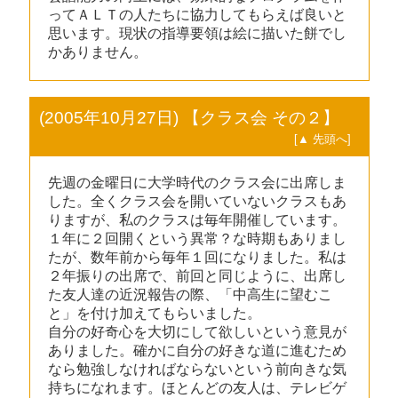
ってＡＬＴの人たちに協力してもらえば良いと
思います。現状の指導要領は絵に描いた餅でし
かありません。
(2005年10月27日) 【クラス会 その２】
[▲ 先頭へ]
先週の金曜日に大学時代のクラス会に出席しま
した。全くクラス会を開いていないクラスもあ
りますが、私のクラスは毎年開催しています。
１年に２回開くという異常？な時期もありまし
たが、数年前から毎年１回になりました。私は
２年振りの出席で、前回と同じように、出席し
た友人達の近況報告の際、「中高生に望むこ
と」を付け加えてもらいました。
自分の好奇心を大切にして欲しいという意見が
ありました。確かに自分の好きな道に進むため
なら勉強しなければならないという前向きな気
持ちになれます。ほとんどの友人は、テレビゲ