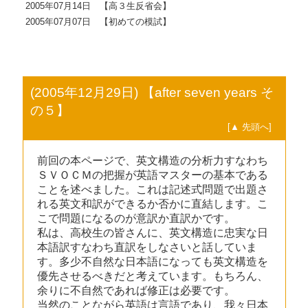
2005年07月14日 【高３生反省会】
2005年07月07日 【初めての模試】
(2005年12月29日) 【after seven years そ
の５】
[▲ 先頭へ]
前回の本ページで、英文構造の分析力すなわち
ＳＶＯＣＭの把握が英語マスターの基本である
ことを述べました。これは記述式問題で出題さ
れる英文和訳ができるか否かに直結します。こ
こで問題になるのが意訳か直訳かです。
私は、高校生の皆さんに、英文構造に忠実な日
本語訳すなわち直訳をしなさいと話していま
す。多少不自然な日本語になっても英文構造を
優先させるべきだと考えています。もちろん、
余りに不自然であれば修正は必要です。
当然のことながら英語は言語であり、我々日本