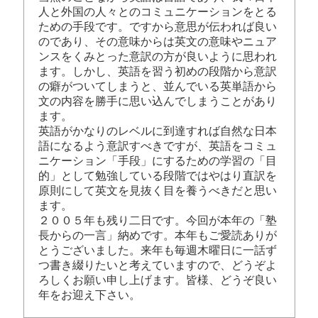
人と外国の人々とのコミュニケーションをとる
ための手段です。ですから意思が伝われば良い
のであり、その意味からは英文の意味やニュア
ンスをくみとった意訳の方が良いように思われ
ます。しかし、英語を習う初めの段階から意訳
の癖がついてしまうと、並んでいる英単語から
文の内容を勝手に思い込んでしまうことがあり
ます。
英語がかなりのレベルに到達すれば自然な日本
語になるよう意訳すべきですが、英語をコミュ
ニケーション「手段」にするための学習の「目
的」として勉強している段階ではやはり直訳を
原則にして英文を見抜く目を養うべきだと思い
ます。
２００５年も残り二日です。今回が本年の「塾
長からの一言」納めです。本年もご愛読ありが
とうございました。来年も毎週木曜日に一話ず
つ書き綴りたいと考えていますので、どうぞよ
ろしくお願い申し上げます。皆様、どうぞ良い
年をお迎え下さい。