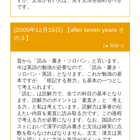
すが、文法が甘い人は、先ず文法を固めるべき
です。
(2005年12月15日) 【after seven years そ
の３】
[▲ 先頭へ]
昔から「読み・書き・ソロバン」と言います。
今は英語の勉強が必要なので、「読み・書き・
ソロバン・英語」となります。これが勉強の基
本ですが、「暗記する努力」も基本の一つとし
て考えられます。
「読む」は読解力で、全ての科目の基本となり
ます。読解力のポイントは「素直さ」と「考え
る力」と私は考えています。読解力は筆者の伝
えたい内容を素直に読み取る力です。この過程
で考える力が必要になります。なお、国語のテ
ストにおいて漢字の読み書きと文法は確実に点
数を取らなければなりません。古文・漢文は英
語と同じように文法と単語がポイントです。