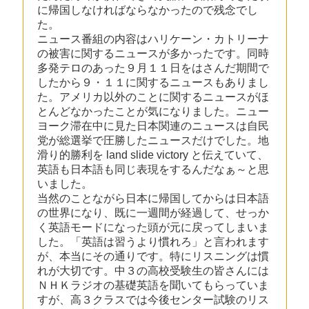
に帰国しなければならなかったので残念でし
た。
ニュース番組の内容はハリケーン・カトリーナ
の被害に関するニュースが多かったです。同時
多発テロのあった９月１１日をはさんだ期間で
したから９・１１に関するニュースもありまし
た。アメリカ以外のことに関するニュースがほ
とんどなかったことが気になりました。ニュー
ヨーク滞在中に見た日本関連のニュースは自民
党が総選挙で圧勝したニュースだけでした。地
滑り的勝利を land slide victory と伝えていて、
英語も日本語も同じ表現をするんだなぁ～と思
いました。
当然のことながら日本に帰国してからは日本語
の世界になり、既に一週間が経過して、せっか
く英語モードになった頭が元に戻ってしまいま
した。「英語は習うより慣れろ」と言われます
が、本当にその通りです。特にリスニングは慣
れが大切です。中３の高校受験生の皆さんには
ＮＨＫラジオの基礎英語を聞いてもらっていま
すが、高３クラスでは今後センター試験のリス