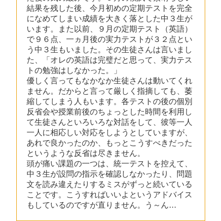
結果を残した後、今月初めの定期テストを完全
になめてしまい成績を大きく落とした中３生が
います。また以前、９月の定期テスト（英語）
で９６点、一ヵ月後の実力テストが３２点とい
う中３生もいました。その生徒さんは言いまし
た、「オレの英語は完璧だと思って、実力テス
トの勉強はしなかった。」
優しく言ってもなかなか生徒さんは動いてくれ
ません。だからと言って厳しく指摘しても、萎
縮してしまう人もいます。各テストの後の個別
反省会や授業前後のちょっとした時間を利用し
て生徒さんといろいろな対話をして、彼等一人
一人に相応しい対応をしようとしていますが、
あれで良かったのか、もっとこうすべきだった
というような反省は尽きません。
頭が痛い課題の一つは、統一テストを控えて、
中３生が設問の指示を確認しなかったり、問題
文を読み違えたりするミスがずっと続いている
ことです。こうすればいいよというアドバイス
もしているのですが直りません。う～ん…