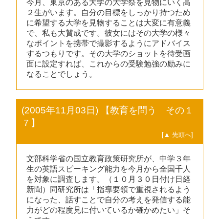
今月、東京のある大学の大学祭を見物にいく高
２生がいます。自分の目標をしっかり持つため
に希望する大学を見物することは大変に有意義
で、私も大賛成です。彼女にはその大学の様々
なポイントを携帯で撮影するようにアドバイス
するつもりです。その大学のショットを待受画
面に設定すれば、これからの受験勉強の励みに
なることでしょう。
(2005年11月03日) 【教育を問う その１
７】
[▲ 先頭へ]
文部科学省の国立教育政策研究所が、中学３年
生の英語スピーキング能力を今月から全国千人
を対象に調査します。（１０月３０日付け日経
新聞）同研究所は「指導要領で重視されるよう
になった、話すことで自分の考えを発信する能
力がどの程度見に付いているか確かめたい」そ