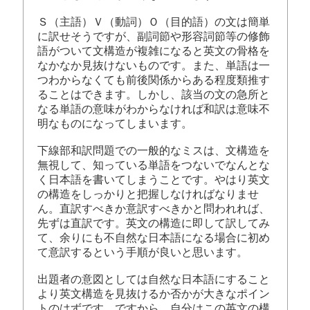
Ｓ（主語）Ｖ（動詞）Ｏ（目的語）の文は簡単
に訳せそうですが、副詞節や形容詞節等の修飾
語がついて文構造が複雑になると英文の骨格を
なかなか見抜けないものです。また、単語は一
つわからなくても前後関係からある程度類推す
ることはできます。しかし、該当の文の急所と
なる単語の意味がわからなければ和訳は意味不
明なものになってしまいます。
下線部和訳問題での一般的なミスは、文構造を
無視して、知っている単語をつないでなんとな
く日本語を書いてしまうことです。やはり英文
の構造をしっかりと把握しなければなりませ
ん。直訳すべきか意訳すべきかと問われれば、
先ずは直訳です。英文の構造に即して訳してみ
て、余りにも不自然な日本語になる場合に初め
て意訳するという手順が良いと思います。
出題者の意図としては自然な日本語にすること
より英文構造を見抜けるか否かが大きなポイン
トのはずです。ですから、自分はこの英文の構