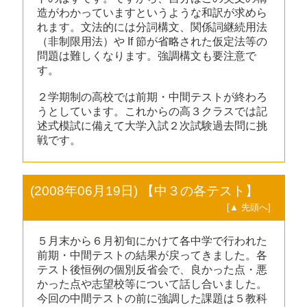
造がわかっていますというような和訳が求めら
れます。文法的には分詞構文、関係詞継続用法
（非制限用法）や If 節が省略された仮定法等の
問題は難しくなります。強調構文も要注意で
す。
２学期制の高校では前期・中間テストが終わろ
うとしています。これからの高３クラスでは記
述式模試に備えて大学入試２次試験過去問に挑
戦です。
(2008年06月19日) 【中３の各テスト】
[▲ 先頭へ]
５月末から６月初旬にかけて各中学で行われた
前期・中間テストの結果が戻ってきました。各
テスト後恒例の個別反省会で、良かった点・悪
かった点や志望校等について話し合いました。
今回の中間テストの前に強調した課題は５教科