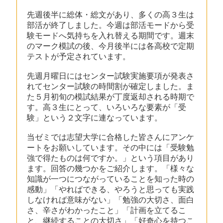
先週後半に総体・総文があり、多くの高３生は
部活が終了しました。今週は部活モードから受
験モードへ気持ちを入れ替える期間です。週末
のマーク模試の後、今月後半には各高校で定期
テストが予定されています。
先週月曜日にはセンター試験実施要項が発表さ
れてセンター試験の時間割が確定しました。ま
た５月初旬の模試結果が丁度返却される時期で
す。高３生にとって、いろいろな要素が「受
験」という２文字に連なっています。
当ゼミでは志望大学に合格した皆さんにアンケ
ートをお願いしています。その中には「受験勉
強で得たものは何ですか。」という項目があり
ます。回答の幾つかをご紹介します。「様々な
知識が一つにつながっていることを知った時の
感動」「やればできる、やろうと思っても実践
しなければ意味がない」「勉強の大切さ、面白
さ、辛さがわかったこと」「計画を立てるこ
と、継続することの大切さ」「好奇心を持つこ