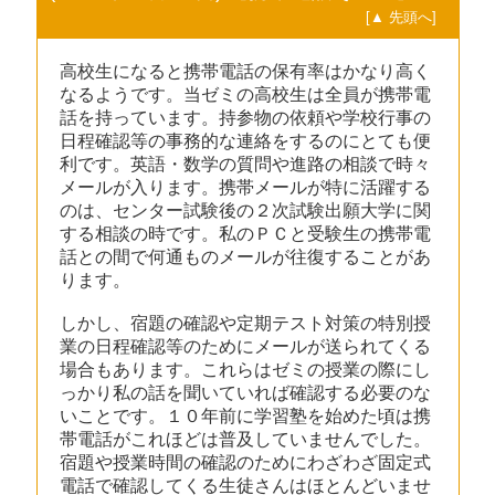
[▲ 先頭へ]
高校生になると携帯電話の保有率はかなり高く
なるようです。当ゼミの高校生は全員が携帯電
話を持っています。持参物の依頼や学校行事の
日程確認等の事務的な連絡をするのにとても便
利です。英語・数学の質問や進路の相談で時々
メールが入ります。携帯メールが特に活躍する
のは、センター試験後の２次試験出願大学に関
する相談の時です。私のＰＣと受験生の携帯電
話との間で何通ものメールが往復することがあ
ります。
しかし、宿題の確認や定期テスト対策の特別授
業の日程確認等のためにメールが送られてくる
場合もあります。これらはゼミの授業の際にし
っかり私の話を聞いていれば確認する必要のな
いことです。１０年前に学習塾を始めた頃は携
帯電話がこれほどは普及していませんでした。
宿題や授業時間の確認のためにわざわざ固定式
電話で確認してくる生徒さんはほとんどいませ