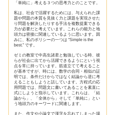
「単純に」考える３つの思考力とのことです。
私は、社会で活躍するためには、与えられた課
題や問題の本質を見抜く力と課題を実現させた
り問題を解決したりする手法を複数提案できる
力が必要だと考えています。これらの能力と地
頭力は密接に関連しているように思います。因
みに、私のポリシーの一つは “Simple is the
best.” です。
ゼミの教室で中高生諸君と勉強している時、彼
らが社会に出てから活躍できるようにという視
点を常に持っています。筋道立てて考えること
が基本ですが、時には、数学の合同・相似の証
明では、条件だけからではなく結論から逆に考
えることもしようと話しています。方程式の応
用問題では、問題文に書いてあることを素直に
式にしようと指示しています。これらは、「結
論から」、「全体から」そして「単純に」とい
う地頭力のキーワードに関連します。
また、作文や小論文で漢字を忘れてしまった場