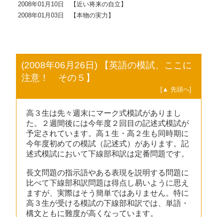
2008年01月10日 【近い将来の自立】
2008年01月03日 【本物の実力】
(2008年06月26日) 【英語の模試、ここに
注意！ その５】
[▲ 先頭へ]
高３生は先々週末にマーク式模試がありまし
た。２週間後には今年度２回目の記述式模試が
予定されています。高１生・高２生も同時期に
今年度初めての模試（記述式）があります。記
述式模試において下線部和訳は定番問題です。
長文問題の指示語やある表現を説明する問題に
比べて下線部和訳問題は得点し易いように思え
ますが、実際はそう簡単ではありません。特に
高３生が受ける模試の下線部和訳では、単語・
構文ともに難度が高くなっています。