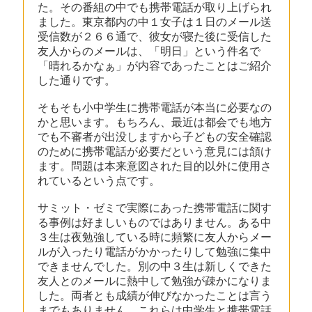
た。その番組の中でも携帯電話が取り上げられ
ました。東京都内の中１女子は１日のメール送
受信数が２６６通で、彼女が寝た後に受信した
友人からのメールは、「明日」という件名で
「晴れるかなぁ」が内容であったことはご紹介
した通りです。
そもそも小中学生に携帯電話が本当に必要なの
かと思います。もちろん、最近は都会でも地方
でも不審者が出没しますから子どもの安全確認
のために携帯電話が必要だという意見には頷け
ます。問題は本来意図された目的以外に使用さ
れているという点です。
サミット・ゼミで実際にあった携帯電話に関す
る事例は好ましいものではありません。ある中
３生は夜勉強している時に頻繁に友人からメー
ルが入ったり電話がかかったりして勉強に集中
できませんでした。別の中３生は新しくできた
友人とのメールに熱中して勉強が疎かになりま
した。両者とも成績が伸びなかったことは言う
までもありません。これらは中学生と携帯電話