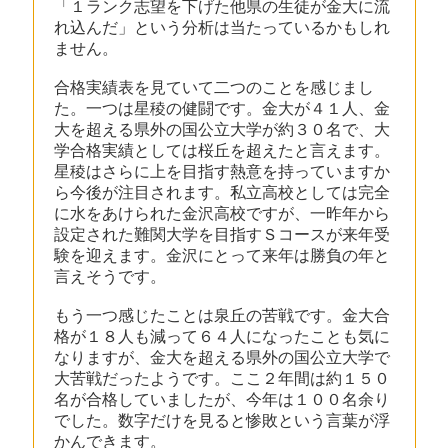
「１ランク志望を下げた他県の生徒が金大に流
れ込んだ」という分析は当たっているかもしれ
ません。
合格実績表を見ていて二つのことを感じまし
た。一つは星稜の健闘です。金大が４１人、金
大を超える県外の国公立大学が約３０名で、大
学合格実績としては桜丘を超えたと言えます。
星稜はさらに上を目指す熱意を持っていますか
ら今後が注目されます。私立高校としては完全
に水をあけられた金沢高校ですが、一昨年から
設定された難関大学を目指すＳコースが来年受
験を迎えます。金沢にとって来年は勝負の年と
言えそうです。
もう一つ感じたことは泉丘の苦戦です。金大合
格が１８人も減って６４人になったことも気に
なりますが、金大を超える県外の国公立大学で
大苦戦だったようです。ここ２年間は約１５０
名が合格していましたが、今年は１００名余り
でした。数字だけを見ると惨敗という言葉が浮
かんできます。