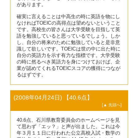
があります。
確実に言えることは中高生の時に英語を物にし
なければTOEICの高得点は望めないということ
です。高校生の皆さんは大学受験を目指して英
語を勉強していると思っているでしょう。しか
し、自分の将来のために勉強していると是非意
識して欲しいです。TOEICは世の中に出た時に
自分の英語力を示す有力な指標です。大学受験
の時に然るべき英語力を身につけておけば、企
業が認めてくれるTOEICスコアの獲得につなが
るはずです。
(2008年04月24日) 【40.6点】
[▲ 先頭へ]
40.6点、石川県教育委員会のホームページを見
て思わず「エッ？」と声が出ました。これは今
年３月１１日に行われた公立高校入試・数学の