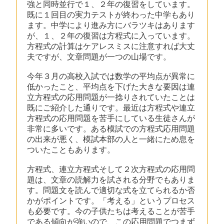
強と同時並行で１、２年の復習をしています。
既に１回目の実力テストが終わった中学もあり
ます。中学により進み方にバラツキはあります
が、１、２年の復習は方程式に入っています。
方程式の計算はケアレスミスに注意すれば大丈
夫ですが、文章問題が一つの山場です。
今年３月の高校入試では数学の平均点が異常に
低かったこと、平均点を下げた大きな要因は連
立方程式の応用問題が一捻りされていたことは
既にご紹介した通りです。最近は方程式や連立
方程式の応用問題を苦手にしている生徒さんが
非常に多いです。ある模試での方程式応用問題
の出来が悪く、模試本部の人と一緒にため息を
ついたこともあります。
方程式、連立方程式そして２次方程式の応用問
題は、文章の読解力を試される分野でもありま
す。問題文を読んで適切な式を立てられるか否
かがポイントです。「考える」というプロセス
も必要です。今の子供たちは考えることが苦手
である傾向が強いので、この応用問題でつまず