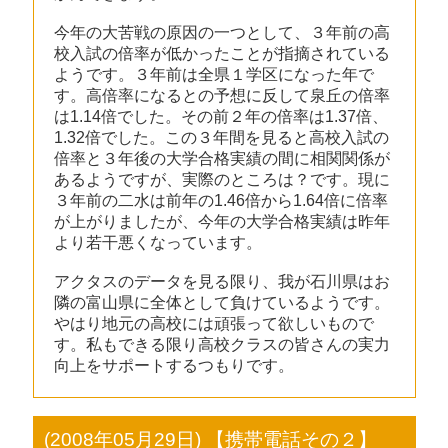
今年の大苦戦の原因の一つとして、３年前の高
校入試の倍率が低かったことが指摘されている
ようです。３年前は全県１学区になった年で
す。高倍率になるとの予想に反して泉丘の倍率
は1.14倍でした。その前２年の倍率は1.37倍、
1.32倍でした。この３年間を見ると高校入試の
倍率と３年後の大学合格実績の間に相関関係が
あるようですが、実際のところは？です。現に
３年前の二水は前年の1.46倍から1.64倍に倍率
が上がりましたが、今年の大学合格実績は昨年
より若干悪くなっています。
アクタスのデータを見る限り、我が石川県はお
隣の富山県に全体として負けているようです。
やはり地元の高校には頑張って欲しいもので
す。私もできる限り高校クラスの皆さんの実力
向上をサポートするつもりです。
(2008年05月29日) 【携帯電話その２】