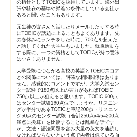
の指針としてTOEICを採用しています。海外出
張や駐在の基準や昇進の条件にしている会社が
あると聞いたこともあります。
元生徒の皆さんと話したりメールしたりする時
にTOEICが話題に上ることもよくあります。先
の春休みにランチをした時に、700点を超えた
と話してくれた大学生もいました。就職活動を
する際に、一つの資格としてTOEICが持つ意味
は小さくありません。
大学受験につながる高校の英語とTOEICスコア
との関係については、明確な相関関係はありま
せん。感覚的なコメントですが、大学入試セン
ター試験で180点以上の実力があればTOEIC
750点以上が狙えると思います。TOEIC 600点
はセンター試験160点位でしょうか。リスニン
グが半分であるTOEICと筆記200点・リスニン
グ50点のセンター試験（合計250点x4/5=200点
満点に換算）を比較することは乱暴な話です
が、文法・語法問題を含み大量の英文を速読し
なければならないという点で両者は似ている面