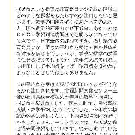
40.6点という衝撃は教育委員会や学校の現場に
どのような影響をもたらすのか注目したいと思
います。数学の問題を解くにあたっての思考
力、即ち数学的応用力が低下傾向にあることは
ＯＥＣＤ学習到達度調査でも明らかになってい
る点です。日本全体の課題ですが、石川県の教
育委員会が、驚きの平均点を受けて何か具体的
な対策を講じるでしょうか。学校の数学の授業
に任せるだけでしょうか。来年の入試では易し
い出題にして平均点を上げ、課題点をぼやかす
ようなことはして欲しくありません。
この平均点を受けて模試の問題レベルがどうな
るかも注目されます。北國新聞文化センター主
催の石川県総合模試の昨年度の数学平均点は
44.2点～52.1点でした。因みに昨年３月の高校
入試・数学平均点は51.2点でした。今年度の模
試の数学は難しくなり、平均点50点割れが続く
かもしれません。中３クラスでは、各模試の前
は過去問練習をしています。従来は避けていた
平均点が40点台前半の過去問も練習しなければ