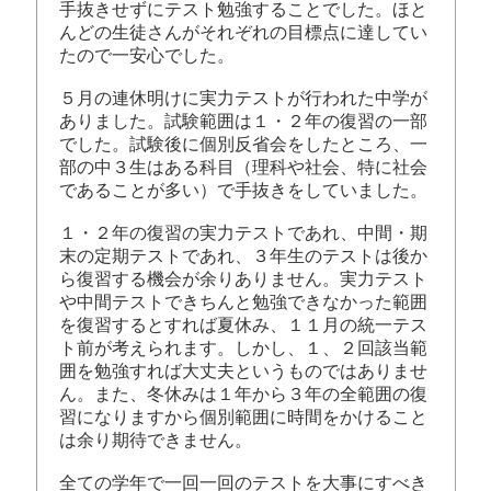
手抜きせずにテスト勉強することでした。ほと
んどの生徒さんがそれぞれの目標点に達してい
たので一安心でした。
５月の連休明けに実力テストが行われた中学が
ありました。試験範囲は１・２年の復習の一部
でした。試験後に個別反省会をしたところ、一
部の中３生はある科目（理科や社会、特に社会
であることが多い）で手抜きをしていました。
１・２年の復習の実力テストであれ、中間・期
末の定期テストであれ、３年生のテストは後か
ら復習する機会が余りありません。実力テスト
や中間テストできちんと勉強できなかった範囲
を復習するとすれば夏休み、１１月の統一テス
ト前が考えられます。しかし、１、２回該当範
囲を勉強すれば大丈夫というものではありませ
ん。また、冬休みは１年から３年の全範囲の復
習になりますから個別範囲に時間をかけること
は余り期待できません。
全ての学年で一回一回のテストを大事にすべき