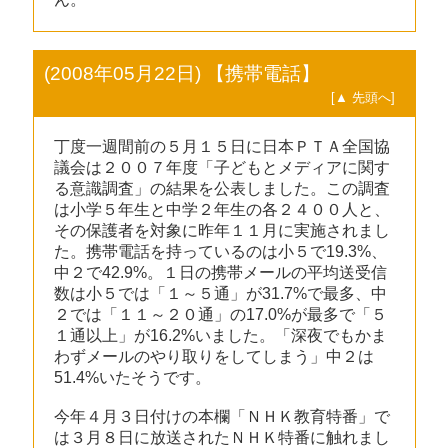
(2008年05月22日) 【携帯電話】
[▲ 先頭へ]
丁度一週間前の５月１５日に日本ＰＴＡ全国協
議会は２００７年度「子どもとメディアに関す
る意識調査」の結果を公表しました。この調査
は小学５年生と中学２年生の各２４００人と、
その保護者を対象に昨年１１月に実施されまし
た。携帯電話を持っているのは小５で19.3%、
中２で42.9%。１日の携帯メールの平均送受信
数は小５では「１～５通」が31.7%で最多、中
２では「１１～２０通」の17.0%が最多で「５
１通以上」が16.2%いました。「深夜でもかま
わずメールのやり取りをしてしまう」中２は
51.4%いたそうです。
今年４月３日付けの本欄「ＮＨＫ教育特番」で
は３月８日に放送されたＮＨＫ特番に触れまし