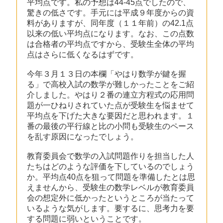
平均点です。私の予想は44-45点でしたので、
驚きの低さです。手元には平成９年度からの資
料がありますが、同年度（１１年前）の42.1点
以来の低い平均点になります。なお、この点数
は合格者の平均点ですから、受験生全体の平均
点はさらに低くなるはずです。
今年３月１３日の本欄「やはり数学が鍵を握
る」で高校入試の数学が難しかったことをご紹
介しました。やはり２番の連立方程式の応用問
題が一ひねりされていた点が受験生を悩ませて
平均点を下げた大きな要因だと思われます。１
番の最後の平行線と比の小問も受験生のペース
を乱す原因になったでしょう。
教育委員会で数学の入試問題作りを担当した人
たちはどのような評価を下しているのでしょう
か。平均点40点を狙って問題を準備したとは思
えませんから、受験生の数学レベルが教育委員
会の想定外に低かったというところが当たって
いるような気がします。要するに、思考力を要
する問題に弱いということです。