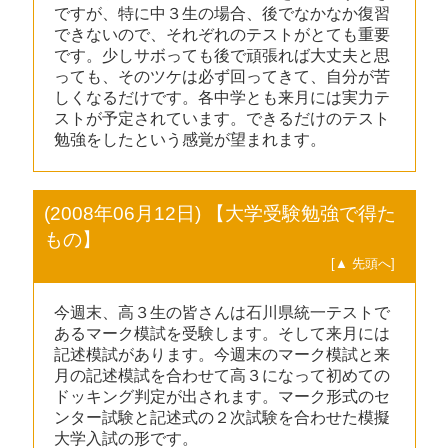
ですが、特に中３生の場合、後でなかなか復習
できないので、それぞれのテストがとても重要
です。少しサボっても後で頑張れば大丈夫と思
っても、そのツケは必ず回ってきて、自分が苦
しくなるだけです。各中学とも来月には実力テ
ストが予定されています。できるだけのテスト
勉強をしたという感覚が望まれます。
(2008年06月12日) 【大学受験勉強で得た
もの】
[▲ 先頭へ]
今週末、高３生の皆さんは石川県統一テストで
あるマーク模試を受験します。そして来月には
記述模試があります。今週末のマーク模試と来
月の記述模試を合わせて高３になって初めての
ドッキング判定が出されます。マーク形式のセ
ンター試験と記述式の２次試験を合わせた模擬
大学入試の形です。