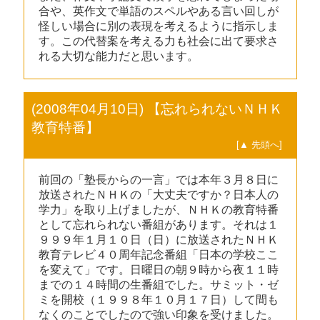
合や、英作文で単語のスペルやある言い回しが
怪しい場合に別の表現を考えるように指示しま
す。この代替案を考える力も社会に出て要求さ
れる大切な能力だと思います。
(2008年04月10日) 【忘れられないＮＨＫ
教育特番】
[▲ 先頭へ]
前回の「塾長からの一言」では本年３月８日に
放送されたＮＨＫの「大丈夫ですか？日本人の
学力」を取り上げましたが、ＮＨＫの教育特番
として忘れられない番組があります。それは１
９９９年１月１０日（日）に放送されたＮＨＫ
教育テレビ４０周年記念番組「日本の学校ここ
を変えて」です。日曜日の朝９時から夜１１時
までの１４時間の生番組でした。サミット・ゼ
ミを開校（１９９８年１０月１７日）して間も
なくのことでしたので強い印象を受けました。