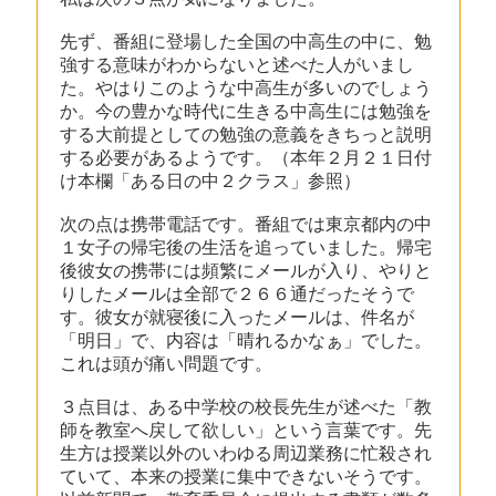
先ず、番組に登場した全国の中高生の中に、勉
強する意味がわからないと述べた人がいまし
た。やはりこのような中高生が多いのでしょう
か。今の豊かな時代に生きる中高生には勉強を
する大前提としての勉強の意義をきちっと説明
する必要があるようです。（本年２月２１日付
け本欄「ある日の中２クラス」参照）
次の点は携帯電話です。番組では東京都内の中
１女子の帰宅後の生活を追っていました。帰宅
後彼女の携帯には頻繁にメールが入り、やりと
りしたメールは全部で２６６通だったそうで
す。彼女が就寝後に入ったメールは、件名が
「明日」で、内容は「晴れるかなぁ」でした。
これは頭が痛い問題です。
３点目は、ある中学校の校長先生が述べた「教
師を教室へ戻して欲しい」という言葉です。先
生方は授業以外のいわゆる周辺業務に忙殺され
ていて、本来の授業に集中できないそうです。