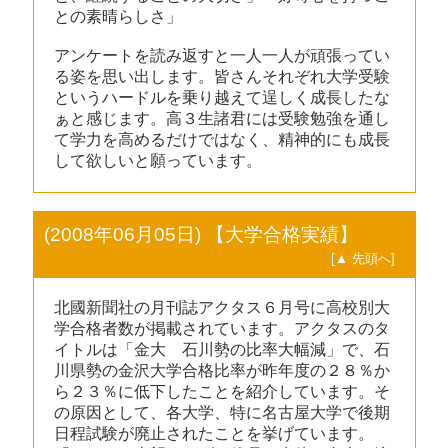
との素晴らしさ」
アンケートを読み返すと一人一人が頑張ってい
る姿を思い出します。皆さんそれぞれ大学受験
というハードルを乗り越えて逞しく成長したな
ぁと感じます。高３生諸君には受験勉強を通し
て学力を高めるだけではなく、精神的にも成長
して欲しいと願っています。
(2008年06月05日) 【大学合格実績】
[▲ 先頭へ]
北國新聞社の月刊誌アクタス６月号に高校別大
学合格者数が掲載されています。アクタスのタ
イトルは「金大 石川勢の比率大幅減」で、石
川県勢の金沢大学合格比率が昨年度の２８％か
ら２３％に低下したことを紹介しています。そ
の原因として、各大学、特に名古屋大学で後期
日程試験が廃止されたことを挙げています。