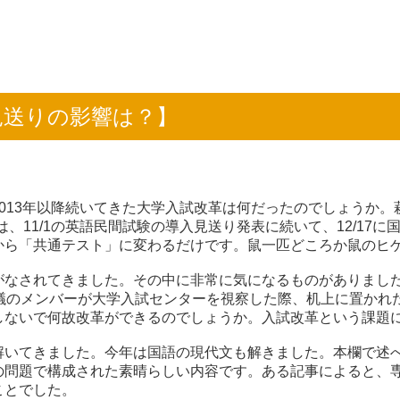
改革見送りの影響は？】
13年以降続いてきた大学入試改革は何だったのでしょうか。萩
、11/1の英語民間試験の導入見送り発表に続いて、12/17
から「共通テスト」に変わるだけです。鼠一匹どころか鼠のヒ
がなされてきました。その中に非常に気になるものがありまし
実行会議のメンバーが大学入試センターを視察した際、机上に置か
しないで何故改革ができるのでしょうか。入試改革という課題
解いてきました。今年は国語の現代文も解きました。本欄で述
の問題で構成された素晴らしい内容です。ある記事によると、
ことでした。