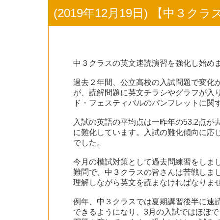
(2019年12月19日) 【中３ク
中３クラスの英文速読演習を強化し始め
過去２年間、公立高校の入試問題で変化が
が、読解問題に英文チラシやグラフが入り
ド・フェスティバルのパンフレットに関
入試の英語の平均点は一昨年の53.2点が
に難化しています。入試の難化傾向に応じ
でした。
今月の模試対策として過去問練習をしまし
難問で、中３クラスの皆さんは苦戦しま
理解しながら英文を読まなければなりま
例年、中３クラスでは夏期講習後半に速
できるようになり、3月の入試ではほぼ