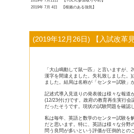
2019年 7月11日 【TOEIC参加取りやめ】
2019年 7月 4日 【根拠のある強気】
(2019年12月26日) 【入試
「大山鳴動して鼠一匹」と言いますが、20
漢字を間違えました。失礼致しました。)は
ました。結局は名称が「センター試験」
記述式導入見送りの発表後は様々な報道
(12/23付け)です。政府の教育再生
だったそうです。現状の試験問題を確認
私は毎年、英語と数学のセンター試験を
だと思います。特に、英語は様々な分野
問う良問が多いという評価が圧倒的との