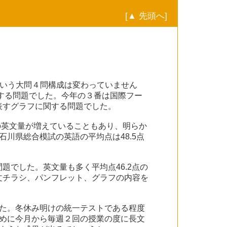
[▲ 先頭へ]
という大問４問構成は変わっていません
関する問題でした。今年の３番は国際フー
表すグラフに関する問題でした。
題の英文量が増えていることもあり、明らか
川県総合模試の英語の平均点は48.5点
でした。英文量も多く平均点46.2点の
文チラシ、パンフレット、グラフの内容を
た。冬休み明けの統一テストである程度
めに今月から毎週２回の授業の度に長文