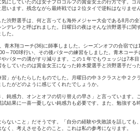
気にしていたのは女子プロゴルフの賞金女王の行方です。ゴルフ
と思います。残念ながら最終戦では２位タイで逆転はなりませ
した渋野選手は、何と言っても海外メジャー大会である8月の全
シンデレラと呼ばれました。日曜日の夜はそんな渋野選手に関
ました。
青木翔コーチ(36)に師事しました。シーズンオフの合宿では
00～700球行い、その後パターの練習をしました。青木コー
ジやパターの溝がすり減ります。この１年でもウェッジは7本目
習をしていたのは賞金女王になった鈴木愛選手と渋野選手だっ
練習」がもたらしたものでした。月曜日の中３クラスと中２ク
ましたがどのように感じてくれたでしょうか。
さ、鈍感力、オンとオフの切り替えの早さ」と言っています。
試結果に一喜一憂しない鈍感力も必要です。また、勉強する時(
。
ならないこと」だそうです。「自分の経験や失敗談を話しても
はなく、考えさせるとのこと。これは私の参考になります。