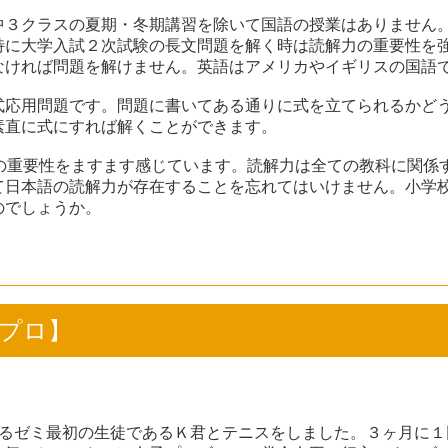
中３クラスの夏期・冬期講習を除いて国語の授業はありません
特に大学入試２次試験の長文問題を解く時は読解力の重要性を
なければ問題を解けません。英語はアメリカやイギリスの国語
式応用問題です。問題に書いてある通りに式を立てられるかど
素直に式にすれば解くことができます。
力の重要性をますます感じています。読解力は全ての教科に関係
て日本語の読解力が存在することを忘れてはいけません。小学
のでしょうか。
向子プロ】
っているゼミ最初の生徒であるＫ君とテニスをしました。３ヶ月に