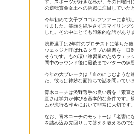
す。スポーツが好きな私が、その日曜日に
の逆転賞金女王への挑戦に注目していた
今年初めて女子プロゴルフツアーに参戦
りました。笑顔を絶やさずスマイリング
した。その中にとても印象的な話があり
渋野選手は2年前のプロテストに落ちた後、
ウェッジと呼ばれるクラブの練習を一日6
そうです。もの凄い練習量のためウェッ
間中のラウンド後に最後までパターの練
今年の大ブレークは「血のにじむような
た。彼らは神妙な面持ちで話を聞いてい
青木コーチは渋野選手の良い所を「素直
直さは学力が伸びる基本的な条件です。模
ムが流行る昨今において非常に大切です
なお、青木コーチのモットーは「老害に
を詰め込み先回りして答えを教えるので