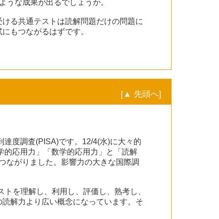
ような成果が出るでしょうか。
受ける共通テストは読解問題だけの問題に
試にもつながるはずです。
[▲ 先頭へ]
査(PISA)です。12/4(水)に大々的
科学的応用力」「数学的応用力」と「読解
につながりました。影響力の大きな国際調
キストを理解し、利用し、評価し、熟考し、
の読解力より広い概念になっています。そ