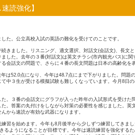
ラス速読強化】
ました。公立高校入試の英語の難化を受けてのことです。
続きました。リスニング、適文選択、対話文(会話文)、長文
ました。去年の３番(対話文)は英文チラシ(市内観光バス)に
する会話文の問題で、さらに４番の長文問題は日本の高齢化を
去年は52.0点になり、今年は48.7点にまで下がりました。問
て中３生が受ける模擬試験も難しくなっています。今月8日の石
た。３番の会話文にグラフが入った昨年の入試形式を受けた問題
した。答案の丸付けをしながら対策の必要性を感じました。英
せんから速読が有効な武器になります。
読練習を始めます。今年も8月後半から少しずつ練習してきまし
できるようになることが目標です。今年は速読練習を強化するた