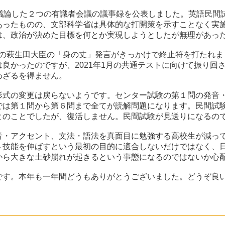
公開で議論した２つの有識者会議の議事録を公表しました。英語民
あったものの、文部科学省は具体的な打開策を示すことなく実
は、政治が決めた目標を何とか実現しようとしたが無理があっ
24の萩生田大臣の「身の丈」発言がきっかけで終止符を打たれ
良かったのですが、2021年1月の共通テストに向けて振り回
わざるを得ません。
形式の変更は戻らないようです。センター試験の第１問の発音
では第１問から第６問まで全てが読解問題になります。民間試
とのことでしたが、復活しません。民間試験が見送りになるの
音・アクセント、文法・語法を真面目に勉強する高校生が減っ
４技能を伸ばすという最初の目的に適合しないだけではなく、
から大きな土砂崩れが起きるという事態になるのではないか心
です。本年も一年間どうもありがとうございました。どうぞ良