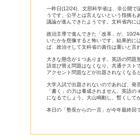
一昨日(12/24)、文部科学省は、非
うです。公平とは言えないという指摘も
議論が進んできたようです。文科省内に
政治主導で進んできた「改革」が、10/
いたかを想像すると怖いです。結果的には
ば、政治そして文科省の責任は重いと言
大きな懸念が１つあります。英語の問題
語並び替え問題はなくなり、共通テスト
アクセント問題などが出題されなくなる
大学入試で出題されないのであれば、発
「書く」の力は養成されません。英語の
になるでしょう。大山鳴動し、暫くして
本日の「塾長からの一言」が今年最終回