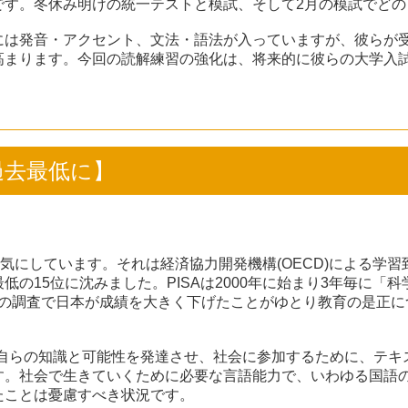
です。冬休み明けの統一テストと模試、そして2月の模試でどの
には発音・アクセント、文法・語法が入っていますが、彼らが
高まります。今回の読解練習の強化は、将来的に彼らの大学入
が過去最低に】
にしています。それは経済協力開発機構(OECD)による学習到達度調
の15位に沈みました。PISAは2000年に始まり3年毎に「
06年の調査で日本が成績を大きく下げたことがゆとり教育の是正
、自らの知識と可能性を発達させ、社会に参加するために、テ
す。社会で生きていくために必要な言語能力で、いわゆる国語
たことは憂慮すべき状況です。