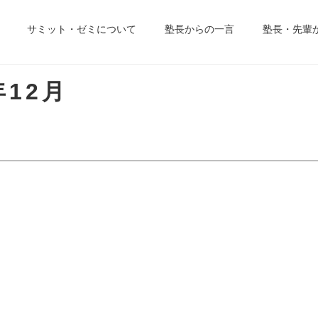
サミット・ゼミについて
塾長からの一言
塾長・先輩
年12月