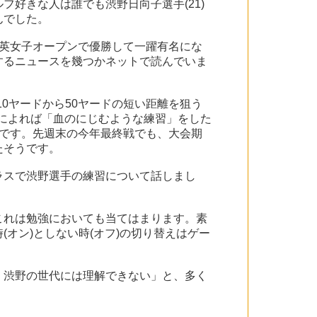
好きな人は誰でも渋野日向子選手(21)
んでした。
英女子オープンで優勝して一躍有名にな
するニュースを幾つかネットで読んでいま
10ヤードから50ヤードの短い距離を狙う
チによれば「血のにじむような練習」をした
です。先週末の今年最終戦でも、大会期
たそうです。
ラスで渋野選手の練習について話しまし
これは勉強においても当てはまります。素
オン)としない時(オフ)の切り替えはゲー
、渋野の世代には理解できない」と、多く