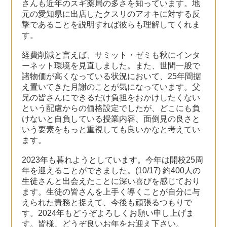
さんも近年のスギ薬局の多さを知っています。地
元の愛知県に出店したクスリのアオキに対する反
撃であることを説明すれば彼らも理解してくれま
す。
経費削減と言えば、サミット・ゼミも秋にインタ
ーネット環境を見直しました。また、世間一般で
諸物価が高くなっている状況において、25年間据
え置いてきた月謝のことが気になっています。父
兄の皆さんにできるだけ負担をおかけしたくない
という配慮からの価格設定でしたが、どこにも負
けないと自負している授業内容、面倒見の良さと
いう要素をもっと重視しても良いかなと考えてい
ます。
2023年も暮れようとしています。今年は開校25周
年を迎えることができました。(10/17) 約400人の
生徒さんと出会えたことに深い喜びを感じており
ます。生徒の皆さんを上手く導くことが自分に与
えられた責務と捉えて、今後も頑張るつもりで
す。2024年もどうぞよろしくお願い申し上げま
す。皆様、どうぞ良いお年をお迎え下さい。