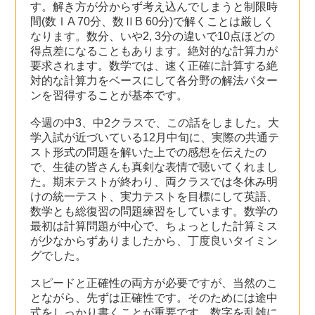
す。解き方が分からず考え込んでしまうと制限時
間(数ⅠA 70分、数ⅡB 60分)で解くことは厳しく
なります。数分、いや2, 3分の違いで10点ほどの
得点差になることもあります。絶対的な計算力が
要求されます。数学では、速く正確に計算する絶
対的な計算力をベースにして各分野の解法パター
ンを習得することが基本です。
今週の中3、中2クラスで、この話をしました。大
学入試が近づいている12月中旬に、実際の共通テ
スト形式の問題を解いた上での感想を伝えたの
で、生徒の皆さんも真剣な表情で聴いてくれまし
た。期末テストが終わり、両クラスでは冬休み明
けの統一テスト、実力テストを目標にして英語、
数学とも総復習の問題練習をしています。数学の
最初は計算問題が中心で、ちょっとした計算ミス
が少なからずありましたから、丁度良いタイミン
グでした。
スピードと正確性の両方が必要ですが、当然のこ
とながら、先ずは正確性です。そのためには途中
式をしっかり書くことが重要です。数字を乱雑に