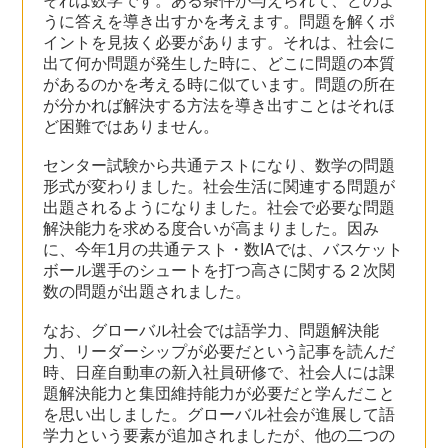
それは数学です。ある条件が与えられて、どのよ
うに答えを導き出すかを考えます。問題を解くポ
イントを見抜く必要があります。それは、社会に
出て何か問題が発生した時に、どこに問題の本質
があるのかを考える時に似ています。問題の所在
が分かれば解決する方法を導き出すことはそれほ
ど困難ではありません。
センター試験から共通テストになり、数学の問題
形式が変わりました。社会生活に関連する問題が
出題されるようになりました。社会で必要な問題
解決能力を求める度合いが高まりました。因み
に、今年1月の共通テスト・数IAでは、バスケット
ボール選手のシュートを打つ高さに関する２次関
数の問題が出題されました。
なお、グローバル社会では語学力、問題解決能
力、リーダーシップが必要だという記事を読んだ
時、日産自動車の新入社員研修で、社会人には課
題解決能力と集団維持能力が必要だと学んだこと
を思い出しました。グローバル社会が進展して語
学力という要素が追加されましたが、他の二つの